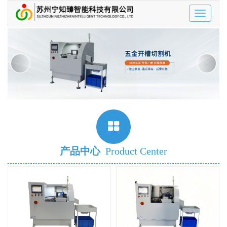
Toggle
navigatio
‹
›
产品中心
Product Center