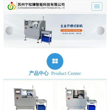
Toggle
navigatio
‹
›
产品中心
Product Center