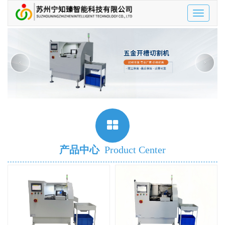
Toggle
navigatio
‹
›
产品中心
Product Center