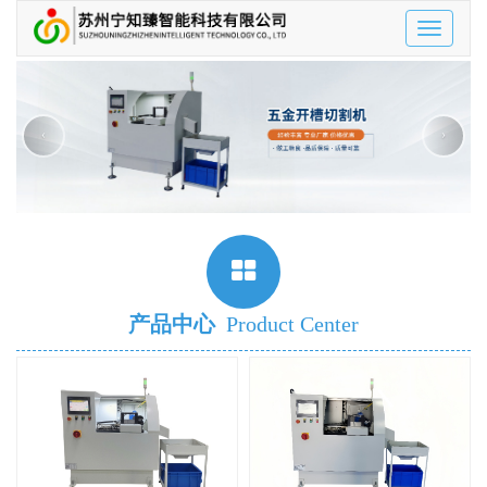
Toggle
navigatio
‹
›
产品中心
Product Center